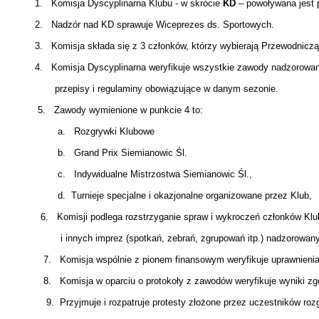
1. Komisja Dyscyplinarna Klubu - w skrócie
KD
– powoływana jest 
2. Nadzór nad KD sprawuje Wiceprezes ds. Sportowych.
3. Komisja składa się z 3 członków, którzy wybierają Przewodniczą
4. Komisja Dyscyplinarna weryfikuje wszystkie zawody nadzorowanyc
przepisy i regulaminy obowiązujące w danym sezonie.
5. Zawody wymienione w punkcie 4 to:
a. Rozgrywki Klubowe
b. Grand Prix Siemianowic Śl.
c. Indywidualne Mistrzostwa Siemianowic Śl.,
d. Turnieje specjalne i okazjonalne organizowane przez Klub,
6. Komisji podlega rozstrzyganie spraw i wykroczeń członków Klubu 
i innych imprez (spotkań, zebrań, zgrupowań itp.) nadzorowanyc
7. Komisja wspólnie z pionem finansowym weryfikuje uprawnienia d
8. Komisja w oparciu o protokoły z zawodów weryfikuje wyniki zgod
9. Przyjmuje i rozpatruje protesty złożone przez uczestników roz