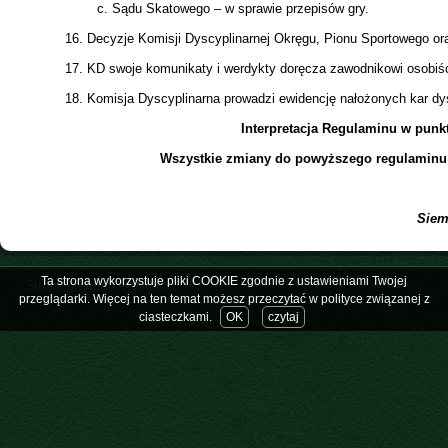
c. Sądu Skatowego – w sprawie przepisów gry.
16. Decyzje Komisji Dyscyplinarnej Okręgu, Pionu Sportowego ora
17. KD swoje komunikaty i werdykty doręcza zawodnikowi osobiście
18. Komisja Dyscyplinarna prowadzi ewidencję nałożonych kar dys
Interpretacja Regulaminu w punk
Wszystkie zmiany do powyższego regulaminu
Siemianowice 16.1
Ta strona wykorzystuje pliki COOKIE zgodnie z ustawieniami Twojej
Strona główna
Kontakt
przeglądarki. Więcej na ten temat możesz przeczytać w polityce związanej z
ciasteczkami.
OK
czytaj