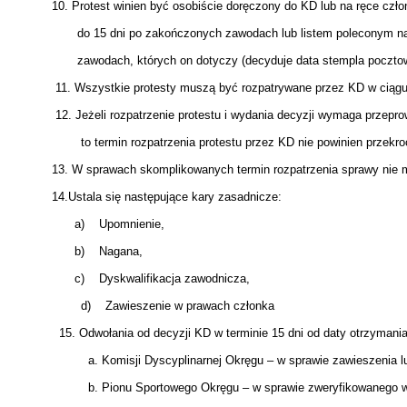
10. Protest winien być osobiście doręczony do KD lub na ręce człon
do 15 dni po zakończonych zawodach lub listem poleconym na a
zawodach, których on dotyczy (decyduje data stempla pocztow
11. Wszystkie protesty muszą być rozpatrywane przez KD w ciągu 1
12. Jeżeli rozpatrzenie protestu i wydania decyzji wymaga przeprow
to termin rozpatrzenia protestu przez KD nie powinien przekroc
13. W sprawach skomplikowanych termin rozpatrzenia sprawy nie 
14.Ustala się następujące kary zasadnicze:
a) Upomnienie,
b) Nagana,
c) Dyskwalifikacja zawodnicza,
d) Zawieszenie w prawach członka
15. Odwołania od decyzji KD w terminie 15 dni od daty otrzymania d
a. Komisji Dyscyplinarnej Okręgu – w sprawie zawieszenia lub
b. Pionu Sportowego Okręgu – w sprawie zweryfikowanego w