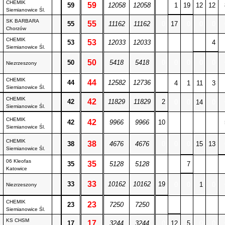
CHEMIK
59
59
12058
12058
0
1
19
12
12
Siemianowice Śl.
SK BARBARA
55
55
11162
11162
0
17
0
0
0
Chorzów
CHEMIK
53
53
12033
12033
0
0
0
0
4
Siemianowice Śl.
50
50
5418
5418
0
0
0
0
0
Niezrzeszony
CHEMIK
44
44
12582
12736
0
4
1
11
3
Siemianowice Śl.
CHEMIK
42
42
11829
11829
2
0
0
14
0
Siemianowice Śl.
CHEMIK
42
42
9966
9966
10
0
0
0
0
Siemianowice Śl.
CHEMIK
38
38
4676
4676
0
0
0
15
13
Siemianowice Śl.
06 Kleofas
35
35
5128
5128
0
0
7
0
0
Katowice
33
33
10162
10162
19
0
0
1
0
Niezrzeszony
CHEMIK
23
23
7250
7250
0
0
0
0
0
Siemianowice Śl.
KS CHSM
17
17
3244
3244
0
12
5
0
0