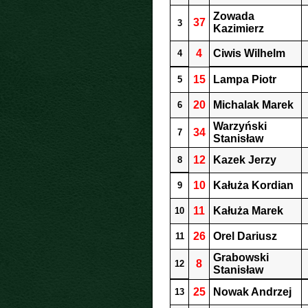
Zowada
37
3
Kazimierz
4
Ciwis Wilhelm
4
15
Lampa Piotr
5
20
Michalak Marek
6
Warzyński
34
7
Stanisław
12
Kazek Jerzy
8
10
Kałuża Kordian
9
11
Kałuża Marek
10
26
Orel Dariusz
11
Grabowski
8
12
Stanisław
25
Nowak Andrzej
13