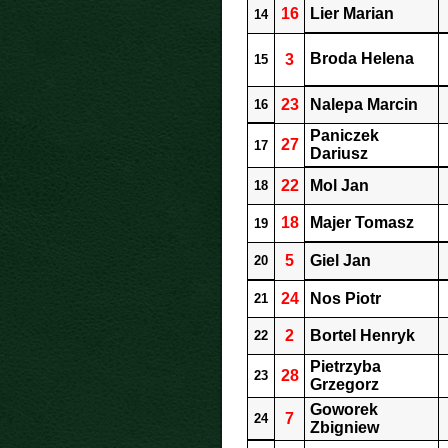
16
Lier Marian
14
Broda Helena
3
15
23
Nalepa Marcin
16
Paniczek
27
17
Dariusz
22
Mol Jan
18
18
Majer Tomasz
19
5
Giel Jan
20
24
Nos Piotr
21
2
Bortel Henryk
22
Pietrzyba
28
23
Grzegorz
Goworek
7
24
Zbigniew