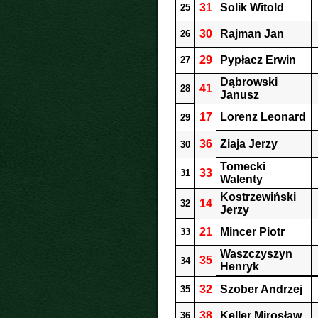
31
Solik Witold
25
30
Rajman Jan
26
29
Pypłacz Erwin
27
Dąbrowski
41
28
Janusz
17
Lorenz Leonard
29
36
Ziaja Jerzy
30
Tomecki
33
31
Walenty
Kostrzewiński
14
32
Jerzy
21
Mincer Piotr
33
Waszczyszyn
35
34
Henryk
32
Szober Andrzej
35
38
Keller Mirosław
36