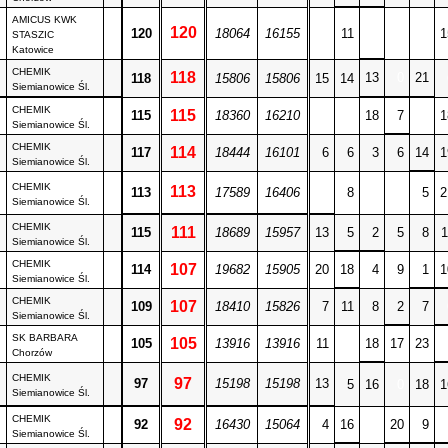
AMICUS KWK
120
0
120
18064
16155
0
11
0
0
1
STASZIC
Katowice
CHEMIK
118
13
0
21
118
15806
15806
15
14
Siemianowice Śl.
CHEMIK
115
115
18360
16210
0
0
18
7
0
1
Siemianowice Śl.
CHEMIK
114
117
18444
16101
6
6
3
6
14
1
Siemianowice Śl.
CHEMIK
113
113
17589
16406
0
8
0
0
5
2
Siemianowice Śl.
CHEMIK
111
115
18689
15957
13
5
2
5
8
1
Siemianowice Śl.
CHEMIK
107
114
19682
15905
20
18
4
9
1
1
Siemianowice Śl.
CHEMIK
107
109
18410
15826
7
11
8
2
7
Siemianowice Śl.
SK BARBARA
105
105
13916
13916
11
0
18
17
23
Chorzów
CHEMIK
97
97
15198
15198
13
5
16
0
18
1
Siemianowice Śl.
CHEMIK
92
92
16430
15064
4
16
0
20
9
Siemianowice Śl.