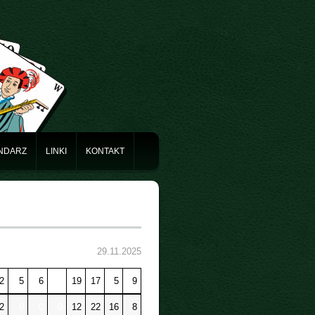
NDARZ
LINKI
KONTAKT
29.11.2025
2
5
6
0
19
17
5
9
2
0
0
0
12
22
16
8