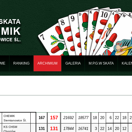
WIE
RANKING
ARCHIWUM
GALERIA
M.P.G.W SKATA
KALE
CHEMIK
157
167
21692
18577
18
20
6
22
18
2
Siemianowice Śl.
KS CHSM
131
131
17844
16741
3
22
14
20
12
Chorzów