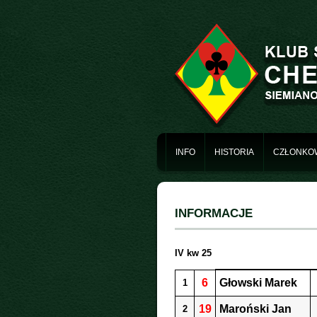
INFO
HISTORIA
CZŁONKO
INFORMACJE
IV kw 25
6
Głowski Marek
1
19
Maroński Jan
2