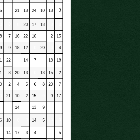
3
5
0
21
18
24
10
18
0
0
0
20
17
18
0
0
8
7
16
22
10
0
2
15
9
9
18
12
0
20
0
4
1
22
0
14
7
0
18
18
1
8
20
13
0
13
15
2
0
2
4
5
6
8
20
7
0
21
10
2
15
0
9
17
0
0
14
0
13
9
0
0
0
0
0
6
10
0
14
5
0
14
17
3
4
0
0
5