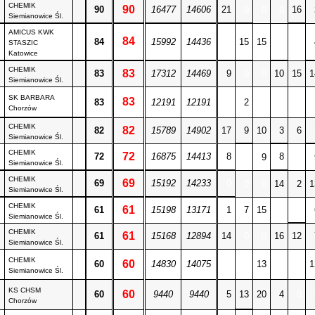
CHEMIK
90
90
16477
14606
21
0
16
0
0
Siemianowice Śl.
AMICUS KWK
84
84
15992
14436
0
15
15
0
0
STASZIC
Katowice
CHEMIK
83
83
17312
14469
9
0
0
10
15
1
Siemianowice Śl.
SK BARBARA
83
83
12191
12191
0
2
0
0
0
Chorzów
CHEMIK
82
82
15789
14902
17
9
10
3
6
Siemianowice Śl.
CHEMIK
72
72
16875
14413
8
8
0
9
0
Siemianowice Śl.
CHEMIK
69
69
15192
14233
0
0
0
14
2
1
Siemianowice Śl.
CHEMIK
61
61
15198
13171
1
7
15
0
0
Siemianowice Śl.
CHEMIK
61
61
15168
12894
14
0
0
16
12
Siemianowice Śl.
CHEMIK
60
60
14830
14075
0
0
13
0
0
1
Siemianowice Śl.
KS CHSM
60
60
9440
9440
5
13
20
4
0
Chorzów