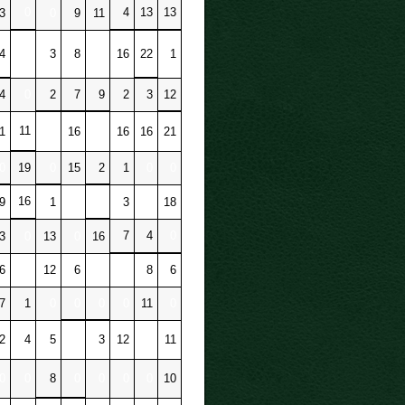
0
4
13
13
3
0
9
11
4
0
3
8
0
16
22
1
4
0
2
7
9
2
3
12
11
1
0
16
0
16
16
21
0
19
0
15
2
1
0
0
16
0
9
1
0
3
0
18
7
4
0
3
0
13
0
16
6
0
12
6
0
0
8
6
7
1
0
0
0
0
11
0
2
4
5
0
3
12
0
11
0
0
8
0
0
0
0
10